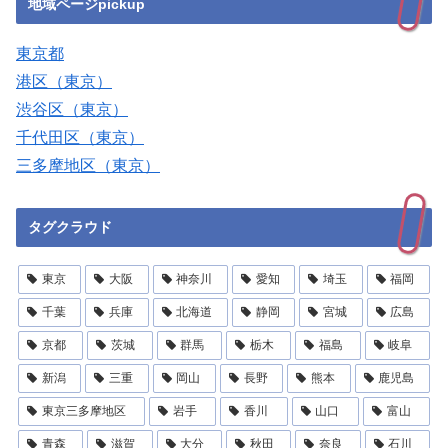
地域ページpickup
東京都
港区（東京）
渋谷区（東京）
千代田区（東京）
三多摩地区（東京）
タグクラウド
東京
大阪
神奈川
愛知
埼玉
福岡
千葉
兵庫
北海道
静岡
宮城
広島
京都
茨城
群馬
栃木
福島
岐阜
新潟
三重
岡山
長野
熊本
鹿児島
東京三多摩地区
岩手
香川
山口
富山
青森
滋賀
大分
秋田
奈良
石川