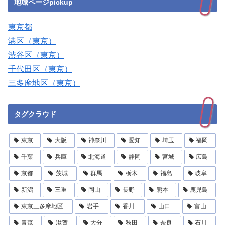
地域ページpickup
東京都
港区（東京）
渋谷区（東京）
千代田区（東京）
三多摩地区（東京）
タグクラウド
東京
大阪
神奈川
愛知
埼玉
福岡
千葉
兵庫
北海道
静岡
宮城
広島
京都
茨城
群馬
栃木
福島
岐阜
新潟
三重
岡山
長野
熊本
鹿児島
東京三多摩地区
岩手
香川
山口
富山
青森
滋賀
大分
秋田
奈良
石川