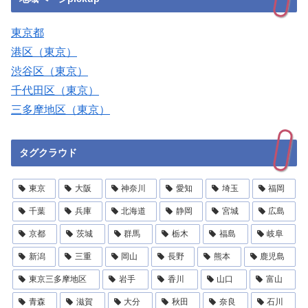
東京都
港区（東京）
渋谷区（東京）
千代田区（東京）
三多摩地区（東京）
タグクラウド
東京
大阪
神奈川
愛知
埼玉
福岡
千葉
兵庫
北海道
静岡
宮城
広島
京都
茨城
群馬
栃木
福島
岐阜
新潟
三重
岡山
長野
熊本
鹿児島
東京三多摩地区
岩手
香川
山口
富山
青森
滋賀
大分
秋田
奈良
石川