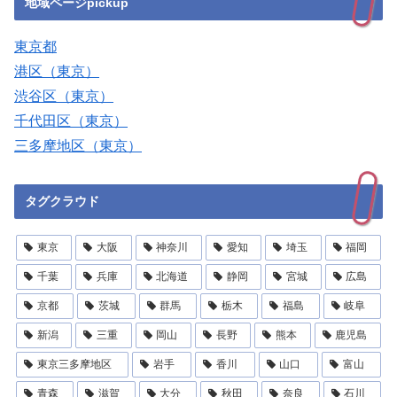
地域ページpickup
東京都
港区（東京）
渋谷区（東京）
千代田区（東京）
三多摩地区（東京）
タグクラウド
東京
大阪
神奈川
愛知
埼玉
福岡
千葉
兵庫
北海道
静岡
宮城
広島
京都
茨城
群馬
栃木
福島
岐阜
新潟
三重
岡山
長野
熊本
鹿児島
東京三多摩地区
岩手
香川
山口
富山
青森
滋賀
大分
秋田
奈良
石川