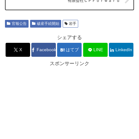
有限会社ＣＰＦｏｒｗａｒｄ
官報公告
破産手続開始
岩手
シェアする
X
Facebook
はてブ
LINE
LinkedIn
スポンサーリンク