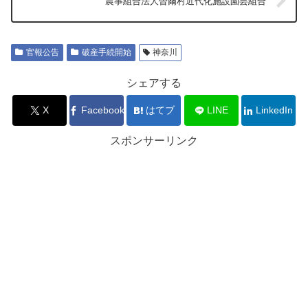
農事組合法人曽爾村近代化施設園芸組合
官報公告
破産手続開始
神奈川
シェアする
X
Facebook
はてブ
LINE
LinkedIn
スポンサーリンク