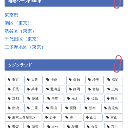
地域ページpickup
東京都
港区（東京）
渋谷区（東京）
千代田区（東京）
三多摩地区（東京）
タグクラウド
東京
大阪
神奈川
愛知
埼玉
福岡
千葉
兵庫
北海道
静岡
宮城
広島
京都
茨城
群馬
栃木
福島
岐阜
新潟
三重
岡山
長野
熊本
鹿児島
東京三多摩地区
岩手
香川
山口
富山
青森
滋賀
大分
秋田
奈良
石川