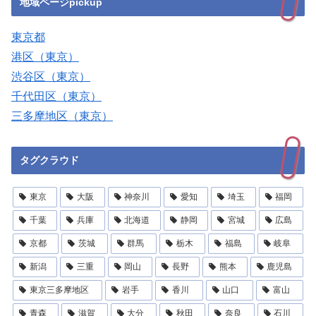
地域ページpickup
東京都
港区（東京）
渋谷区（東京）
千代田区（東京）
三多摩地区（東京）
タグクラウド
東京
大阪
神奈川
愛知
埼玉
福岡
千葉
兵庫
北海道
静岡
宮城
広島
京都
茨城
群馬
栃木
福島
岐阜
新潟
三重
岡山
長野
熊本
鹿児島
東京三多摩地区
岩手
香川
山口
富山
青森
滋賀
大分
秋田
奈良
石川