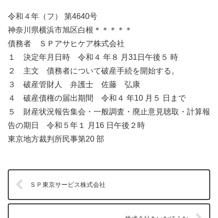
令和４年（フ） 第4640号
神奈川県横浜市旭区白根＊＊＊＊＊
債務者 ＳＰアサヒケア株式会社
１ 決定年月日時 令和４ 年８ 月31日午後５ 時
２ 主文 債務者について破産手続を開始する。
３ 破産管財人 弁護士 佐藤 弘康
４ 破産債権の届出期間 令和４ 年10 月５ 日まで
５ 財産状況報告集会・一般調査・廃止意見聴取・計算報
告の期日 令和５年１ 月16 日午後２時
東京地方裁判所民事第20 部
ＳＰ東京サービス株式会社