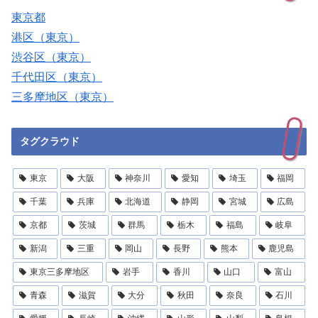
東京都
港区（東京）
渋谷区（東京）
千代田区（東京）
三多摩地区（東京）
タグクラウド
東京
大阪
神奈川
愛知
埼玉
福岡
千葉
兵庫
北海道
静岡
宮城
広島
京都
茨城
群馬
栃木
福島
岐阜
新潟
三重
岡山
長野
熊本
鹿児島
東京三多摩地区
岩手
香川
山口
富山
青森
滋賀
大分
秋田
奈良
石川