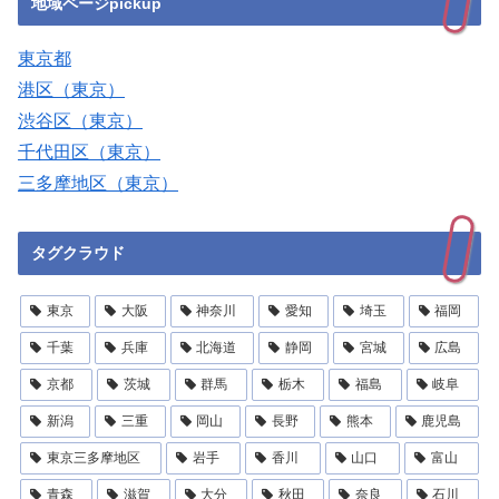
地域ページpickup
東京都
港区（東京）
渋谷区（東京）
千代田区（東京）
三多摩地区（東京）
タグクラウド
東京
大阪
神奈川
愛知
埼玉
福岡
千葉
兵庫
北海道
静岡
宮城
広島
京都
茨城
群馬
栃木
福島
岐阜
新潟
三重
岡山
長野
熊本
鹿児島
東京三多摩地区
岩手
香川
山口
富山
青森
滋賀
大分
秋田
奈良
石川