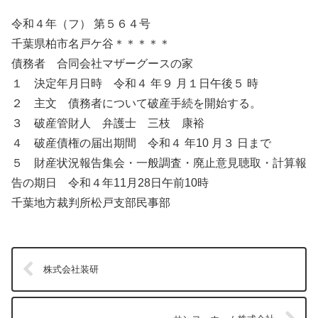
令和４年（フ） 第５６４号
千葉県柏市名戸ケ谷＊＊＊＊＊
債務者 合同会社マザーグースの家
１ 決定年月日時 令和４ 年９ 月１日午後５ 時
２ 主文 債務者について破産手続を開始する。
３ 破産管財人 弁護士 三枝 康裕
４ 破産債権の届出期間 令和４ 年10 月３ 日まで
５ 財産状況報告集会・一般調査・廃止意見聴取・計算報
告の期日 令和４年11月28日午前10時
千葉地方裁判所松戸支部民事部
株式会社装研