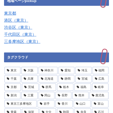
地域ページpickup
東京都
港区（東京）
渋谷区（東京）
千代田区（東京）
三多摩地区（東京）
タグクラウド
東京
大阪
神奈川
愛知
埼玉
福岡
千葉
兵庫
北海道
静岡
宮城
広島
京都
茨城
群馬
栃木
福島
岐阜
新潟
三重
岡山
長野
熊本
鹿児島
東京三多摩地区
岩手
香川
山口
富山
青森
滋賀
大分
秋田
奈良
石川