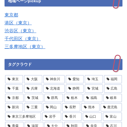
地域ページpickup
東京都
港区（東京）
渋谷区（東京）
千代田区（東京）
三多摩地区（東京）
タグクラウド
東京
大阪
神奈川
愛知
埼玉
福岡
千葉
兵庫
北海道
静岡
宮城
広島
京都
茨城
群馬
栃木
福島
岐阜
新潟
三重
岡山
長野
熊本
鹿児島
東京三多摩地区
岩手
香川
山口
富山
青森
滋賀
大分
秋田
奈良
石川