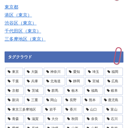
東京都
港区（東京）
渋谷区（東京）
千代田区（東京）
三多摩地区（東京）
タグクラウド
東京
大阪
神奈川
愛知
埼玉
福岡
千葉
兵庫
北海道
静岡
宮城
広島
京都
茨城
群馬
栃木
福島
岐阜
新潟
三重
岡山
長野
熊本
鹿児島
東京三多摩地区
岩手
香川
山口
富山
青森
滋賀
大分
秋田
奈良
石川