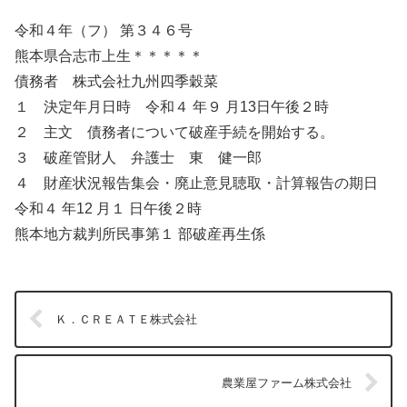
令和４年（フ） 第３４６号
熊本県合志市上生＊＊＊＊＊
債務者 株式会社九州四季穀菜
１ 決定年月日時 令和４ 年９ 月13日午後２時
２ 主文 債務者について破産手続を開始する。
３ 破産管財人 弁護士 東 健一郎
４ 財産状況報告集会・廃止意見聴取・計算報告の期日
令和４ 年12 月１ 日午後２時
熊本地方裁判所民事第１ 部破産再生係
Ｋ．ＣＲＥＡＴＥ株式会社
農業屋ファーム株式会社