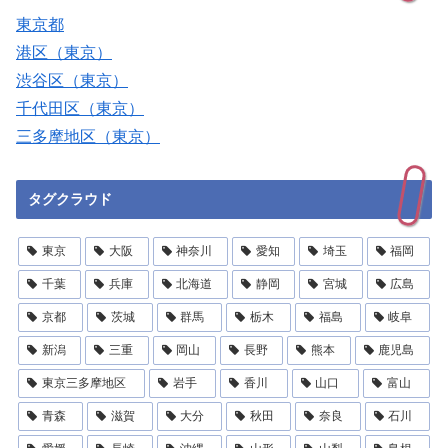
東京都
港区（東京）
渋谷区（東京）
千代田区（東京）
三多摩地区（東京）
タグクラウド
東京
大阪
神奈川
愛知
埼玉
福岡
千葉
兵庫
北海道
静岡
宮城
広島
京都
茨城
群馬
栃木
福島
岐阜
新潟
三重
岡山
長野
熊本
鹿児島
東京三多摩地区
岩手
香川
山口
富山
青森
滋賀
大分
秋田
奈良
石川