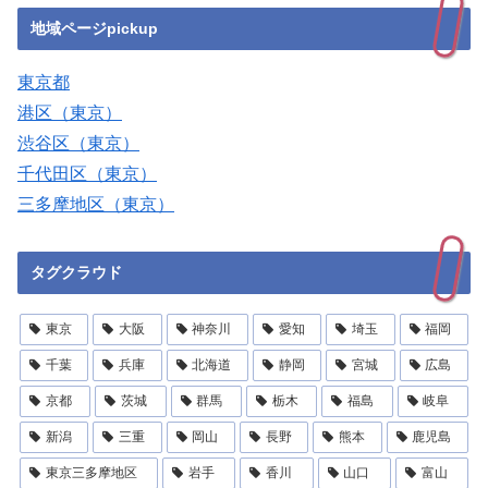
地域ページpickup
東京都
港区（東京）
渋谷区（東京）
千代田区（東京）
三多摩地区（東京）
タグクラウド
東京
大阪
神奈川
愛知
埼玉
福岡
千葉
兵庫
北海道
静岡
宮城
広島
京都
茨城
群馬
栃木
福島
岐阜
新潟
三重
岡山
長野
熊本
鹿児島
東京三多摩地区
岩手
香川
山口
富山