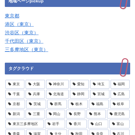
地域ページpickup
東京都
港区（東京）
渋谷区（東京）
千代田区（東京）
三多摩地区（東京）
タグクラウド
東京
大阪
神奈川
愛知
埼玉
福岡
千葉
兵庫
北海道
静岡
宮城
広島
京都
茨城
群馬
栃木
福島
岐阜
新潟
三重
岡山
長野
熊本
鹿児島
東京三多摩地区
岩手
香川
山口
富山
青森
滋賀
大分
秋田
奈良
石川