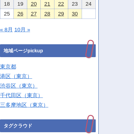
18
19
20
21
22
23
24
25
26
27
28
29
30
« 8月
10月 »
地域ページpickup
東京都
港区（東京）
渋谷区（東京）
千代田区（東京）
三多摩地区（東京）
タグクラウド