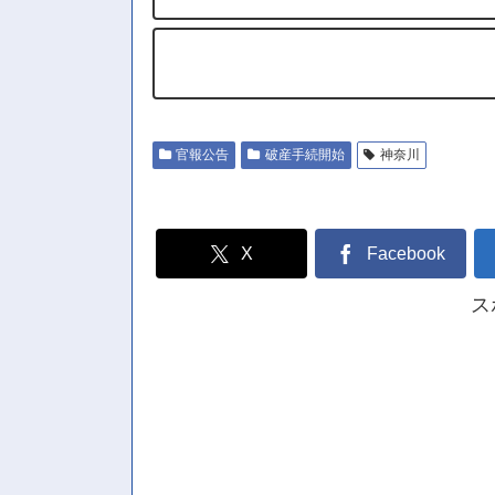
官報公告
破産手続開始
神奈川
X
Facebook
ス