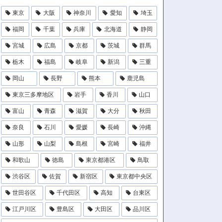
東京
大阪
神奈川
愛知
埼玉
福岡
千葉
兵庫
北海道
静岡
宮城
広島
京都
茨城
群馬
栃木
福島
岐阜
新潟
三重
岡山
長野
熊本
鹿児島
東京三多摩地区
岩手
香川
山口
富山
青森
滋賀
大分
秋田
奈良
石川
愛媛
長崎
沖縄
山形
山梨
島根
宮崎
福井
和歌山
徳島
東京都港区
鳥取
渋谷区
佐賀
新宿区
東京都中央区
世田谷区
千代田区
高知
台東区
江戸川区
豊島区
大田区
品川区