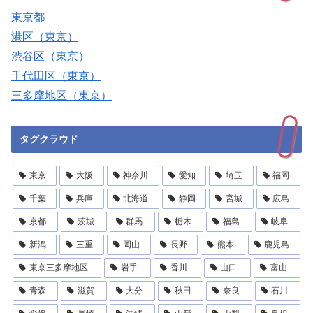
東京都
港区（東京）
渋谷区（東京）
千代田区（東京）
三多摩地区（東京）
タグクラウド
東京
大阪
神奈川
愛知
埼玉
福岡
千葉
兵庫
北海道
静岡
宮城
広島
京都
茨城
群馬
栃木
福島
岐阜
新潟
三重
岡山
長野
熊本
鹿児島
東京三多摩地区
岩手
香川
山口
富山
青森
滋賀
大分
秋田
奈良
石川