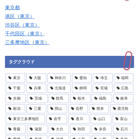
東京都
港区（東京）
渋谷区（東京）
千代田区（東京）
三多摩地区（東京）
タグクラウド
東京
大阪
神奈川
愛知
埼玉
福岡
千葉
兵庫
北海道
静岡
宮城
広島
京都
茨城
群馬
栃木
福島
岐阜
新潟
三重
岡山
長野
熊本
鹿児島
東京三多摩地区
岩手
香川
山口
富山
青森
滋賀
大分
秋田
奈良
石川