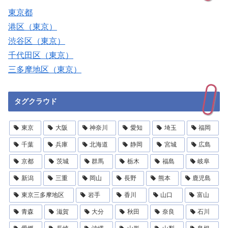
東京都
港区（東京）
渋谷区（東京）
千代田区（東京）
三多摩地区（東京）
タグクラウド
東京
大阪
神奈川
愛知
埼玉
福岡
千葉
兵庫
北海道
静岡
宮城
広島
京都
茨城
群馬
栃木
福島
岐阜
新潟
三重
岡山
長野
熊本
鹿児島
東京三多摩地区
岩手
香川
山口
富山
青森
滋賀
大分
秋田
奈良
石川