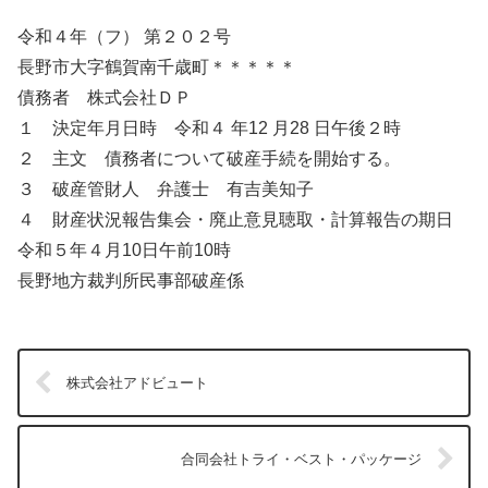
令和４年（フ） 第２０２号
長野市大字鶴賀南千歳町＊＊＊＊＊
債務者 株式会社ＤＰ
１ 決定年月日時 令和４ 年12 月28 日午後２時
２ 主文 債務者について破産手続を開始する。
３ 破産管財人 弁護士 有吉美知子
４ 財産状況報告集会・廃止意見聴取・計算報告の期日
令和５年４月10日午前10時
長野地方裁判所民事部破産係
株式会社アドビュート
合同会社トライ・ベスト・パッケージ