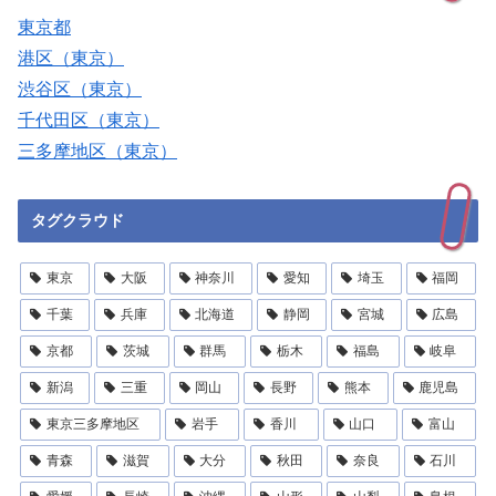
東京都
港区（東京）
渋谷区（東京）
千代田区（東京）
三多摩地区（東京）
タグクラウド
東京
大阪
神奈川
愛知
埼玉
福岡
千葉
兵庫
北海道
静岡
宮城
広島
京都
茨城
群馬
栃木
福島
岐阜
新潟
三重
岡山
長野
熊本
鹿児島
東京三多摩地区
岩手
香川
山口
富山
青森
滋賀
大分
秋田
奈良
石川