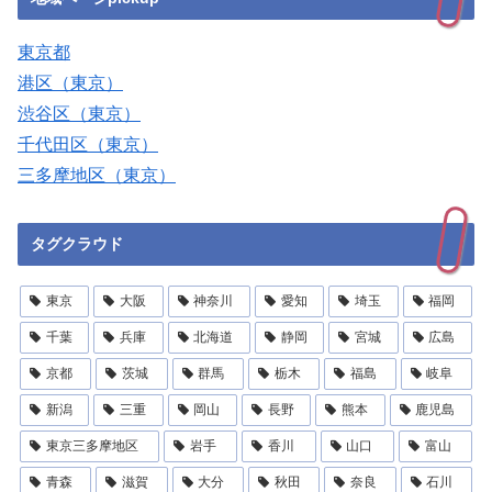
東京都
港区（東京）
渋谷区（東京）
千代田区（東京）
三多摩地区（東京）
タグクラウド
東京
大阪
神奈川
愛知
埼玉
福岡
千葉
兵庫
北海道
静岡
宮城
広島
京都
茨城
群馬
栃木
福島
岐阜
新潟
三重
岡山
長野
熊本
鹿児島
東京三多摩地区
岩手
香川
山口
富山
青森
滋賀
大分
秋田
奈良
石川