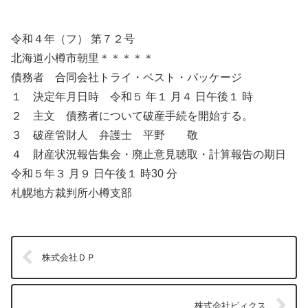
令和４年（フ） 第７２号
北海道小樽市朝里＊＊＊＊＊
債務者 合同会社トライ・ベスト・パッケージ
１ 決定年月日時 令和５ 年１ 月４ 日午後１ 時
２ 主文 債務者について破産手続を開始する。
３ 破産管財人 弁護士 平野 敬
４ 財産状況報告集会・廃止意見聴取・計算報告の期日
令和５年３ 月９ 日午後１ 時30 分
札幌地方裁判所小樽支部
株式会社ＤＰ
株式会社ピィクス