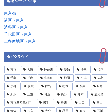
地域ページpickup
東京都
港区（東京）
渋谷区（東京）
千代田区（東京）
三多摩地区（東京）
タグクラウド
東京
大阪
神奈川
愛知
埼玉
福岡
千葉
兵庫
北海道
静岡
宮城
広島
京都
茨城
群馬
栃木
福島
岐阜
新潟
三重
岡山
長野
熊本
鹿児島
東京三多摩地区
岩手
香川
山口
富山
青森
滋賀
大分
秋田
奈良
石川