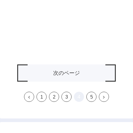
次のページ
4
前
次
1
2
3
5
へ
へ