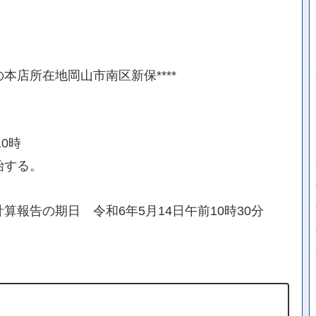
の本店所在地岡山市南区新保****
0時
始する。
報告の期日 令和6年5月14日午前10時30分