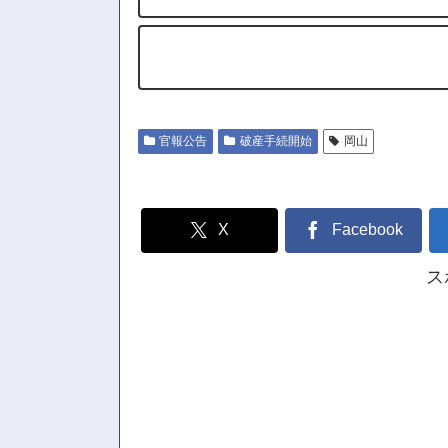
官報公告
破産手続開始
岡山
X
Facebook
ス