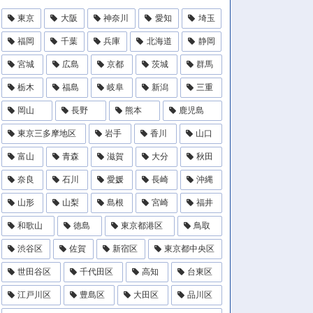
東京
大阪
神奈川
愛知
埼玉
福岡
千葉
兵庫
北海道
静岡
宮城
広島
京都
茨城
群馬
栃木
福島
岐阜
新潟
三重
岡山
長野
熊本
鹿児島
東京三多摩地区
岩手
香川
山口
富山
青森
滋賀
大分
秋田
奈良
石川
愛媛
長崎
沖縄
山形
山梨
島根
宮崎
福井
和歌山
徳島
東京都港区
鳥取
渋谷区
佐賀
新宿区
東京都中央区
世田谷区
千代田区
高知
台東区
江戸川区
豊島区
大田区
品川区