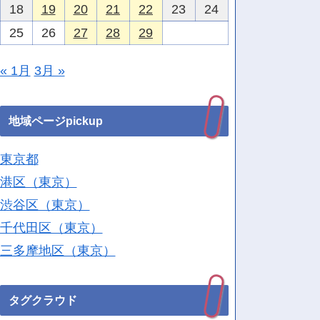
18
19
20
21
22
23
24
25
26
27
28
29
« 1月
3月 »
地域ページpickup
東京都
港区（東京）
渋谷区（東京）
千代田区（東京）
三多摩地区（東京）
タグクラウド