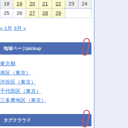
18
19
20
21
22
23
24
25
26
27
28
29
« 1月
3月 »
地域ページpickup
東京都
港区（東京）
渋谷区（東京）
千代田区（東京）
三多摩地区（東京）
タグクラウド