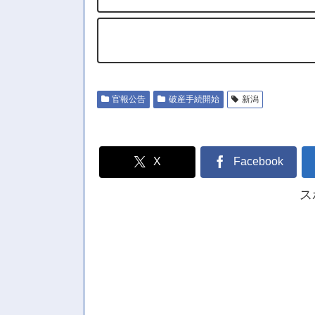
官報公告
破産手続開始
新潟
X
Facebook
ス