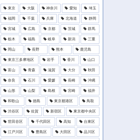
東京
大阪
神奈川
愛知
埼玉
福岡
千葉
兵庫
北海道
静岡
宮城
広島
京都
茨城
群馬
栃木
福島
岐阜
新潟
三重
岡山
長野
熊本
鹿児島
東京三多摩地区
岩手
香川
山口
富山
青森
滋賀
大分
秋田
奈良
石川
愛媛
長崎
沖縄
山形
山梨
島根
宮崎
福井
和歌山
徳島
東京都港区
鳥取
渋谷区
佐賀
新宿区
東京都中央区
世田谷区
千代田区
高知
台東区
江戸川区
豊島区
大田区
品川区