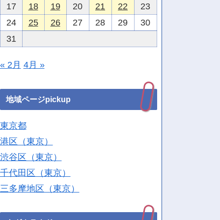
17
18
19
20
21
22
23
24
25
26
27
28
29
30
31
« 2月
4月 »
地域ページpickup
東京都
港区（東京）
渋谷区（東京）
千代田区（東京）
三多摩地区（東京）