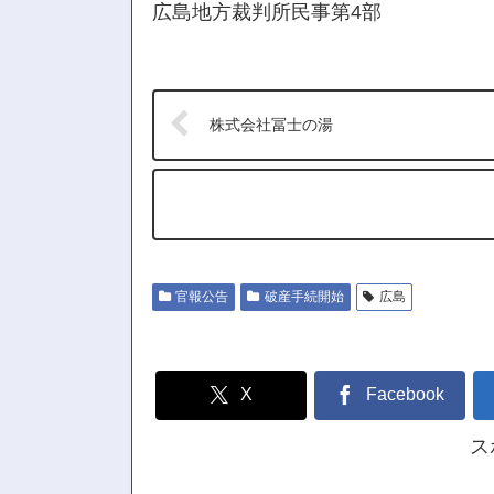
広島地方裁判所民事第4部
株式会社冨士の湯
官報公告
破産手続開始
広島
X
Facebook
ス