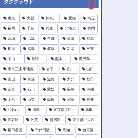
タグクラウド
東京
大阪
神奈川
愛知
埼玉
福岡
千葉
兵庫
北海道
静岡
宮城
広島
京都
茨城
群馬
栃木
福島
岐阜
新潟
三重
岡山
長野
熊本
鹿児島
東京三多摩地区
岩手
香川
山口
富山
青森
滋賀
大分
秋田
奈良
石川
愛媛
長崎
沖縄
山形
山梨
島根
宮崎
福井
和歌山
徳島
東京都港区
鳥取
渋谷区
佐賀
新宿区
東京都中央区
世田谷区
千代田区
高知
台東区