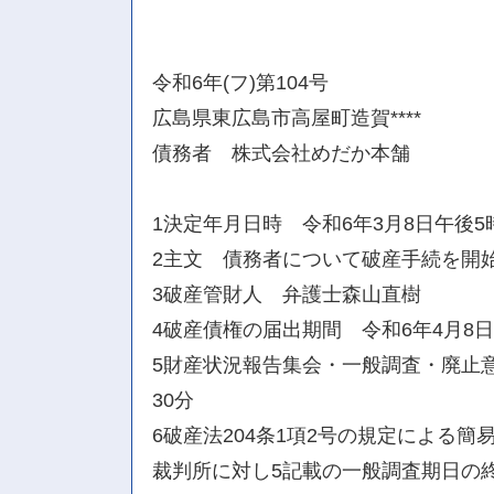
令和6年(フ)第104号
広島県東広島市高屋町造賀****
債務者 株式会社めだか本舗
1決定年月日時 令和6年3月8日午後5
2主文 債務者について破産手続を開
3破産管財人 弁護士森山直樹
4破産債権の届出期間 令和6年4月8
5財産状況報告集会・一般調査・廃止意
30分
6破産法204条1項2号の規定による
裁判所に対し5記載の一般調査期日の