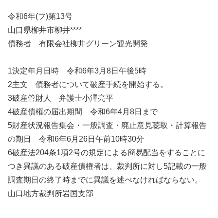
令和6年(フ)第13号
山口県柳井市柳井****
債務者 有限会社柳井グリーン観光開発
1決定年月日時 令和6年3月8日午後5時
2主文 債務者について破産手続を開始する。
3破産管財人 弁護士小澤亮平
4破産債権の届出期間 令和6年4月8日まで
5財産状況報告集会・一般調査・廃止意見聴取・計算報告
の期日 令和6年6月26日午前10時30分
6破産法204条1項2号の規定による簡易配当をすることに
つき異議のある破産債権者は、裁判所に対し5記載の一般
調査期日の終了時までに異議を述べなければならない。
山口地方裁判所岩国支部