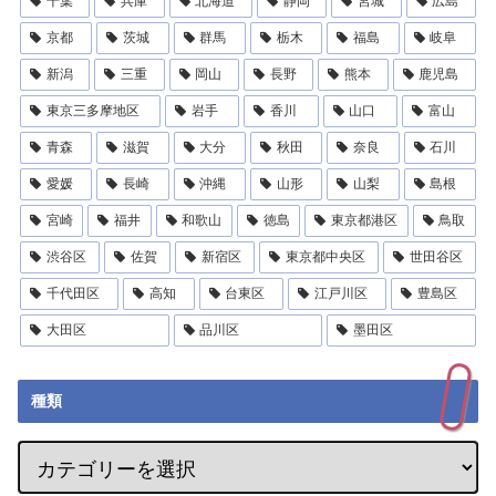
千葉
兵庫
北海道
静岡
宮城
広島
京都
茨城
群馬
栃木
福島
岐阜
新潟
三重
岡山
長野
熊本
鹿児島
東京三多摩地区
岩手
香川
山口
富山
青森
滋賀
大分
秋田
奈良
石川
愛媛
長崎
沖縄
山形
山梨
島根
宮崎
福井
和歌山
徳島
東京都港区
鳥取
渋谷区
佐賀
新宿区
東京都中央区
世田谷区
千代田区
高知
台東区
江戸川区
豊島区
大田区
品川区
墨田区
種類