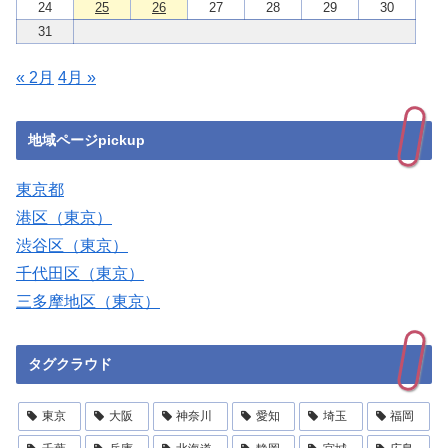
24
25
26
27
28
29
30
31
« 2月
4月 »
地域ページpickup
東京都
港区（東京）
渋谷区（東京）
千代田区（東京）
三多摩地区（東京）
タグクラウド
東京
大阪
神奈川
愛知
埼玉
福岡