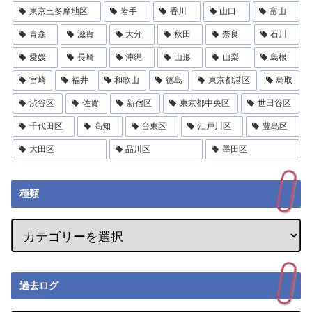
東京三多摩地区
岩手
香川
山口
富山
青森
滋賀
大分
秋田
奈良
石川
愛媛
長崎
沖縄
山形
山梨
島根
宮崎
福井
和歌山
徳島
東京都港区
鳥取
渋谷区
佐賀
新宿区
東京都中央区
世田谷区
千代田区
高知
台東区
江戸川区
豊島区
大田区
品川区
墨田区
種類
過去ログ