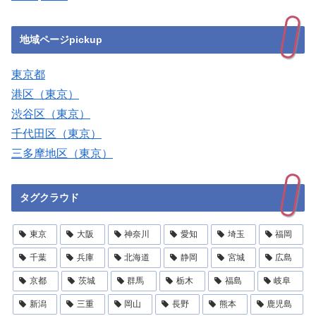
地域ページpickup
東京都
港区（東京）
渋谷区（東京）
千代田区（東京）
三多摩地区（東京）
タグクラウド
東京
大阪
神奈川
愛知
埼玉
福岡
千葉
兵庫
北海道
静岡
宮城
広島
京都
茨城
群馬
栃木
福島
岐阜
新潟
三重
岡山
長野
熊本
鹿児島