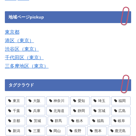
地域ページpickup
東京都
港区（東京）
渋谷区（東京）
千代田区（東京）
三多摩地区（東京）
タグクラウド
東京
大阪
神奈川
愛知
埼玉
福岡
千葉
兵庫
北海道
静岡
宮城
広島
京都
茨城
群馬
栃木
福島
岐阜
新潟
三重
岡山
長野
熊本
鹿児島