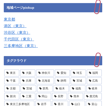
地域ページpickup
東京都
港区（東京）
渋谷区（東京）
千代田区（東京）
三多摩地区（東京）
タグクラウド
東京
大阪
神奈川
愛知
埼玉
福岡
千葉
兵庫
北海道
静岡
宮城
広島
京都
茨城
群馬
栃木
福島
岐阜
新潟
三重
岡山
長野
熊本
鹿児島
東京三多摩地区
岩手
香川
山口
富山