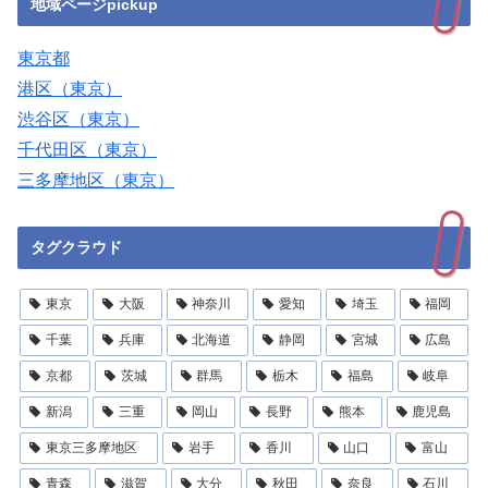
地域ページpickup
東京都
港区（東京）
渋谷区（東京）
千代田区（東京）
三多摩地区（東京）
タグクラウド
東京
大阪
神奈川
愛知
埼玉
福岡
千葉
兵庫
北海道
静岡
宮城
広島
京都
茨城
群馬
栃木
福島
岐阜
新潟
三重
岡山
長野
熊本
鹿児島
東京三多摩地区
岩手
香川
山口
富山
青森
滋賀
大分
秋田
奈良
石川