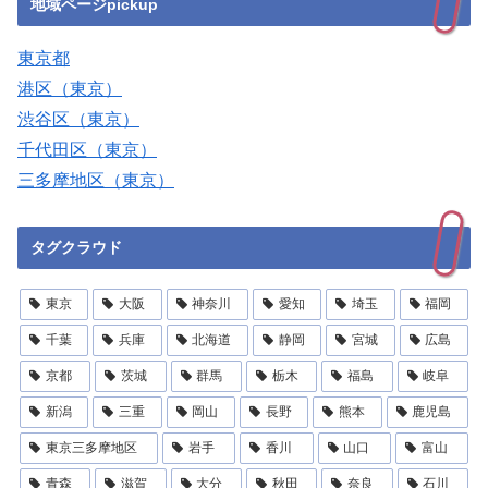
地域ページpickup
東京都
港区（東京）
渋谷区（東京）
千代田区（東京）
三多摩地区（東京）
タグクラウド
東京
大阪
神奈川
愛知
埼玉
福岡
千葉
兵庫
北海道
静岡
宮城
広島
京都
茨城
群馬
栃木
福島
岐阜
新潟
三重
岡山
長野
熊本
鹿児島
東京三多摩地区
岩手
香川
山口
富山
青森
滋賀
大分
秋田
奈良
石川