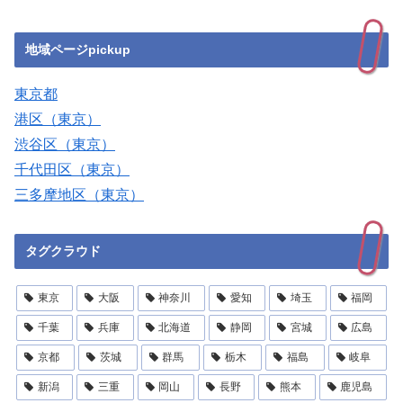
地域ページpickup
東京都
港区（東京）
渋谷区（東京）
千代田区（東京）
三多摩地区（東京）
タグクラウド
東京
大阪
神奈川
愛知
埼玉
福岡
千葉
兵庫
北海道
静岡
宮城
広島
京都
茨城
群馬
栃木
福島
岐阜
新潟
三重
岡山
長野
熊本
鹿児島