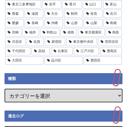
東京三多摩地区
岩手
香川
山口
富山
青森
滋賀
大分
秋田
奈良
石川
愛媛
長崎
沖縄
山形
山梨
島根
宮崎
福井
和歌山
徳島
東京都港区
鳥取
渋谷区
佐賀
新宿区
東京都中央区
世田谷区
千代田区
高知
台東区
江戸川区
豊島区
大田区
品川区
墨田区
種類
過去ログ