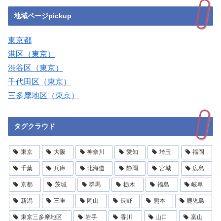
地域ページpickup
東京都
港区（東京）
渋谷区（東京）
千代田区（東京）
三多摩地区（東京）
タグクラウド
東京
大阪
神奈川
愛知
埼玉
福岡
千葉
兵庫
北海道
静岡
宮城
広島
京都
茨城
群馬
栃木
福島
岐阜
新潟
三重
岡山
長野
熊本
鹿児島
東京三多摩地区
岩手
香川
山口
富山