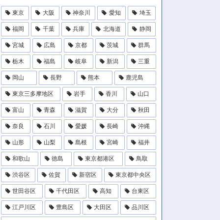
東京
大阪
神奈川
愛知
埼玉
福岡
千葉
兵庫
北海道
静岡
宮城
広島
京都
茨城
群馬
栃木
福島
岐阜
新潟
三重
岡山
長野
熊本
鹿児島
東京三多摩地区
岩手
香川
山口
富山
青森
滋賀
大分
秋田
奈良
石川
愛媛
長崎
沖縄
山形
山梨
島根
宮崎
福井
和歌山
徳島
東京都港区
鳥取
渋谷区
佐賀
新宿区
東京都中央区
世田谷区
千代田区
高知
台東区
江戸川区
豊島区
大田区
品川区