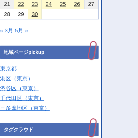
21
22
23
24
25
26
27
28
29
30
« 3月
5月 »
地域ページpickup
東京都
港区（東京）
渋谷区（東京）
千代田区（東京）
三多摩地区（東京）
タグクラウド