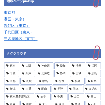
地域ページpickup
東京都
港区（東京）
渋谷区（東京）
千代田区（東京）
三多摩地区（東京）
タグクラウド
東京
大阪
神奈川
愛知
埼玉
福岡
千葉
兵庫
北海道
静岡
宮城
広島
京都
茨城
群馬
栃木
福島
岐阜
新潟
三重
岡山
長野
熊本
鹿児島
東京三多摩地区
岩手
香川
山口
富山
青森
滋賀
大分
秋田
奈良
石川