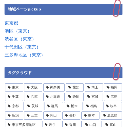
地域ページpickup
東京都
港区（東京）
渋谷区（東京）
千代田区（東京）
三多摩地区（東京）
タグクラウド
東京
大阪
神奈川
愛知
埼玉
福岡
千葉
兵庫
北海道
静岡
宮城
広島
京都
茨城
群馬
栃木
福島
岐阜
新潟
三重
岡山
長野
熊本
鹿児島
東京三多摩地区
岩手
香川
山口
富山