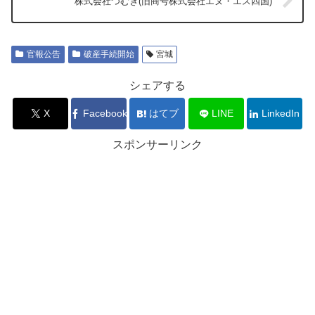
株式会社つむぎ(旧商号株式会社エヌ・エス四国)
官報公告
破産手続開始
宮城
シェアする
X
Facebook
はてブ
LINE
LinkedIn
スポンサーリンク