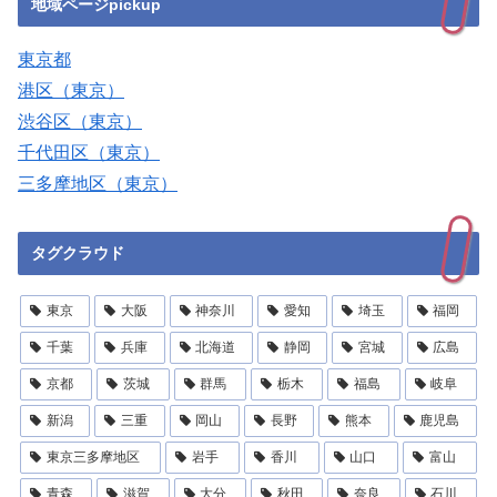
地域ページpickup
東京都
港区（東京）
渋谷区（東京）
千代田区（東京）
三多摩地区（東京）
タグクラウド
東京
大阪
神奈川
愛知
埼玉
福岡
千葉
兵庫
北海道
静岡
宮城
広島
京都
茨城
群馬
栃木
福島
岐阜
新潟
三重
岡山
長野
熊本
鹿児島
東京三多摩地区
岩手
香川
山口
富山
青森
滋賀
大分
秋田
奈良
石川