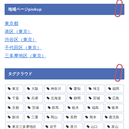
地域ページpickup
東京都
港区（東京）
渋谷区（東京）
千代田区（東京）
三多摩地区（東京）
タグクラウド
東京
大阪
神奈川
愛知
埼玉
福岡
千葉
兵庫
北海道
静岡
宮城
広島
京都
茨城
群馬
栃木
福島
岐阜
新潟
三重
岡山
長野
熊本
鹿児島
東京三多摩地区
岩手
香川
山口
富山