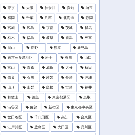
東京
大阪
神奈川
愛知
埼玉
福岡
千葉
兵庫
北海道
静岡
宮城
広島
京都
茨城
群馬
栃木
福島
岐阜
新潟
三重
岡山
長野
熊本
鹿児島
東京三多摩地区
岩手
香川
山口
富山
青森
滋賀
大分
秋田
奈良
石川
愛媛
長崎
沖縄
山形
山梨
島根
宮崎
福井
和歌山
徳島
東京都港区
鳥取
渋谷区
佐賀
新宿区
東京都中央区
世田谷区
千代田区
高知
台東区
江戸川区
豊島区
大田区
品川区