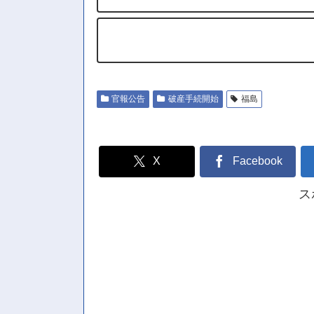
官報公告
破産手続開始
福島
X
Facebook
ス