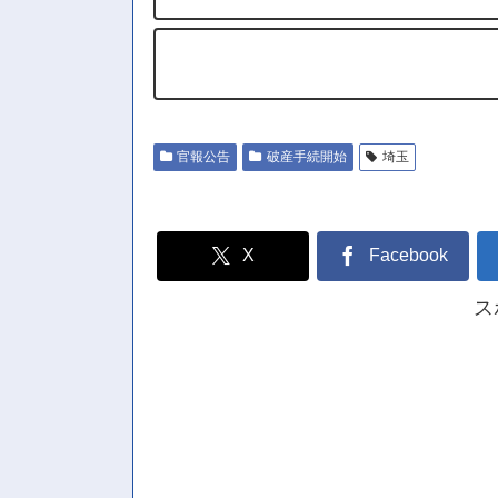
官報公告
破産手続開始
埼玉
X
Facebook
ス