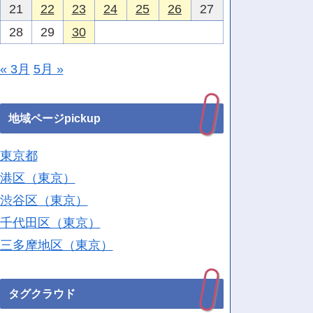
21
22
23
24
25
26
27
28
29
30
« 3月
5月 »
地域ページpickup
東京都
港区（東京）
渋谷区（東京）
千代田区（東京）
三多摩地区（東京）
タグクラウド