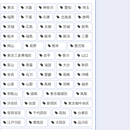
東京
大阪
神奈川
愛知
埼玉
福岡
千葉
兵庫
北海道
静岡
宮城
広島
京都
茨城
群馬
栃木
福島
岐阜
新潟
三重
岡山
長野
熊本
鹿児島
東京三多摩地区
岩手
香川
山口
富山
青森
滋賀
大分
秋田
奈良
石川
愛媛
長崎
沖縄
山形
山梨
島根
宮崎
福井
和歌山
徳島
東京都港区
鳥取
渋谷区
佐賀
新宿区
東京都中央区
世田谷区
千代田区
高知
台東区
江戸川区
豊島区
大田区
品川区