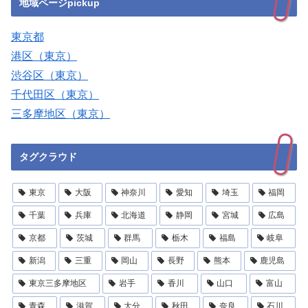
地域ページpickup
東京都
港区（東京）
渋谷区（東京）
千代田区（東京）
三多摩地区（東京）
タグクラウド
東京
大阪
神奈川
愛知
埼玉
福岡
千葉
兵庫
北海道
静岡
宮城
広島
京都
茨城
群馬
栃木
福島
岐阜
新潟
三重
岡山
長野
熊本
鹿児島
東京三多摩地区
岩手
香川
山口
富山
青森
滋賀
大分
秋田
奈良
石川