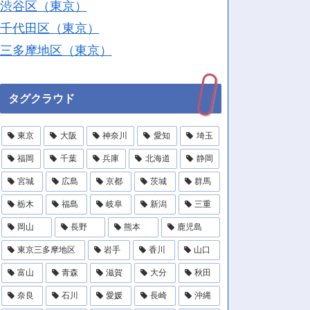
渋谷区（東京）
千代田区（東京）
三多摩地区（東京）
タグクラウド
東京
大阪
神奈川
愛知
埼玉
福岡
千葉
兵庫
北海道
静岡
宮城
広島
京都
茨城
群馬
栃木
福島
岐阜
新潟
三重
岡山
長野
熊本
鹿児島
東京三多摩地区
岩手
香川
山口
富山
青森
滋賀
大分
秋田
奈良
石川
愛媛
長崎
沖縄