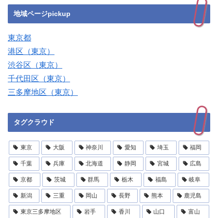
地域ページpickup
東京都
港区（東京）
渋谷区（東京）
千代田区（東京）
三多摩地区（東京）
タグクラウド
東京
大阪
神奈川
愛知
埼玉
福岡
千葉
兵庫
北海道
静岡
宮城
広島
京都
茨城
群馬
栃木
福島
岐阜
新潟
三重
岡山
長野
熊本
鹿児島
東京三多摩地区
岩手
香川
山口
富山