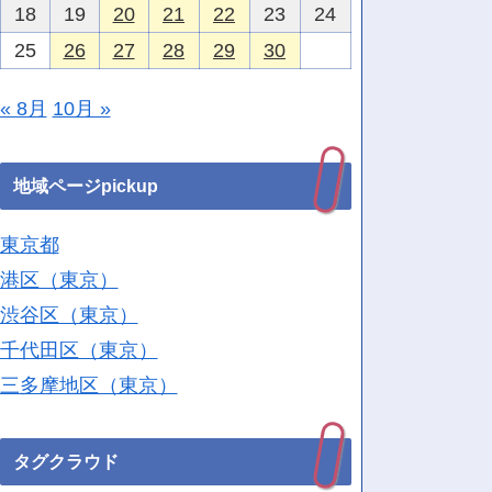
18
19
20
21
22
23
24
25
26
27
28
29
30
« 8月
10月 »
地域ページpickup
東京都
港区（東京）
渋谷区（東京）
千代田区（東京）
三多摩地区（東京）
タグクラウド