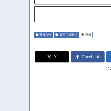
官報公告
破産手続開始
茨城
X
Facebook
ス