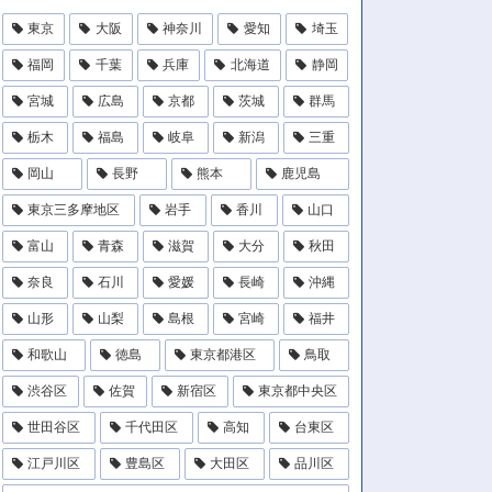
東京
大阪
神奈川
愛知
埼玉
福岡
千葉
兵庫
北海道
静岡
宮城
広島
京都
茨城
群馬
栃木
福島
岐阜
新潟
三重
岡山
長野
熊本
鹿児島
東京三多摩地区
岩手
香川
山口
富山
青森
滋賀
大分
秋田
奈良
石川
愛媛
長崎
沖縄
山形
山梨
島根
宮崎
福井
和歌山
徳島
東京都港区
鳥取
渋谷区
佐賀
新宿区
東京都中央区
世田谷区
千代田区
高知
台東区
江戸川区
豊島区
大田区
品川区