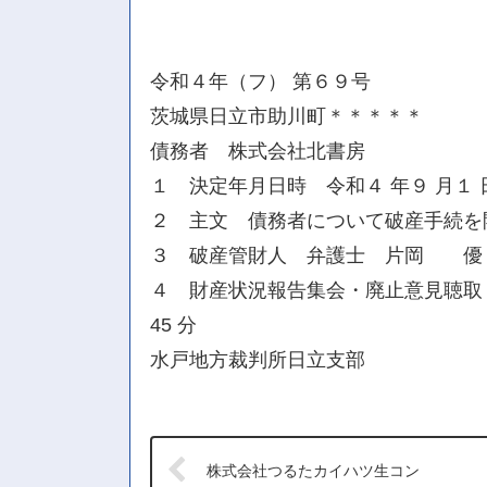
令和４年（フ） 第６９号
茨城県日立市助川町＊＊＊＊＊
債務者 株式会社北書房
１ 決定年月日時 令和４ 年９ 月１
２ 主文 債務者について破産手続を
３ 破産管財人 弁護士 片岡 優
４ 財産状況報告集会・廃止意見聴取・計
45 分
水戸地方裁判所日立支部
株式会社つるたカイハツ生コン