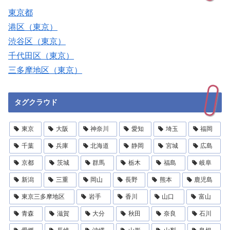
東京都
港区（東京）
渋谷区（東京）
千代田区（東京）
三多摩地区（東京）
タグクラウド
東京
大阪
神奈川
愛知
埼玉
福岡
千葉
兵庫
北海道
静岡
宮城
広島
京都
茨城
群馬
栃木
福島
岐阜
新潟
三重
岡山
長野
熊本
鹿児島
東京三多摩地区
岩手
香川
山口
富山
青森
滋賀
大分
秋田
奈良
石川