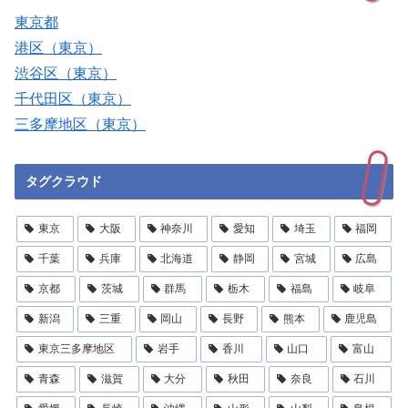
東京都
港区（東京）
渋谷区（東京）
千代田区（東京）
三多摩地区（東京）
タグクラウド
東京
大阪
神奈川
愛知
埼玉
福岡
千葉
兵庫
北海道
静岡
宮城
広島
京都
茨城
群馬
栃木
福島
岐阜
新潟
三重
岡山
長野
熊本
鹿児島
東京三多摩地区
岩手
香川
山口
富山
青森
滋賀
大分
秋田
奈良
石川