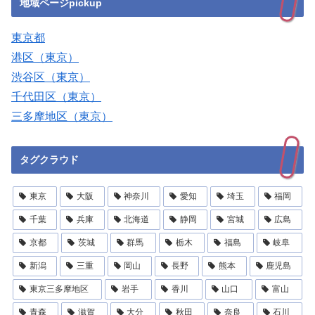
地域ページpickup
東京都
港区（東京）
渋谷区（東京）
千代田区（東京）
三多摩地区（東京）
タグクラウド
東京
大阪
神奈川
愛知
埼玉
福岡
千葉
兵庫
北海道
静岡
宮城
広島
京都
茨城
群馬
栃木
福島
岐阜
新潟
三重
岡山
長野
熊本
鹿児島
東京三多摩地区
岩手
香川
山口
富山
青森
滋賀
大分
秋田
奈良
石川