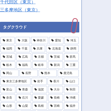
千代田区（東京）
三多摩地区（東京）
タグクラウド
東京
大阪
神奈川
愛知
埼玉
福岡
千葉
兵庫
北海道
静岡
宮城
広島
京都
茨城
群馬
栃木
福島
岐阜
新潟
三重
岡山
長野
熊本
鹿児島
東京三多摩地区
岩手
香川
山口
富山
青森
滋賀
大分
秋田
奈良
石川
愛媛
長崎
沖縄
山形
山梨
島根
宮崎
福井