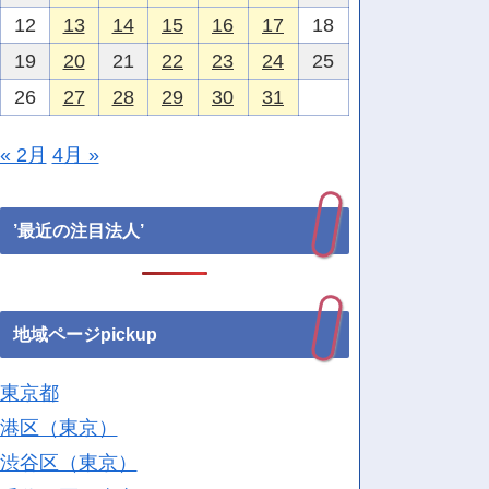
12
13
14
15
16
17
18
19
20
21
22
23
24
25
26
27
28
29
30
31
« 2月
4月 »
’最近の注目法人’
地域ページpickup
東京都
港区（東京）
渋谷区（東京）