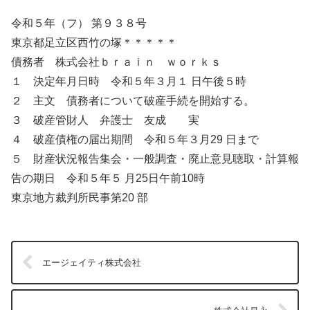
令和５年（フ） 第９３８号
東京都足立区西竹の塚＊＊＊＊＊
債務者 株式会社ｂｒａｉｎ ｗｏｒｋｓ
１ 決定年月日時 令和５年３月１ 日午後５時
２ 主文 債務者について破産手続を開始する。
３ 破産管財人 弁護士 友成 実
４ 破産債権の届出期間 令和５年３月29 日まで
５ 財産状況報告集会・一般調査・廃止意見聴取・計算報
告の期日 令和５年５ 月25日午前10時
東京地方裁判所民事第20 部
エージェイティ株式会社