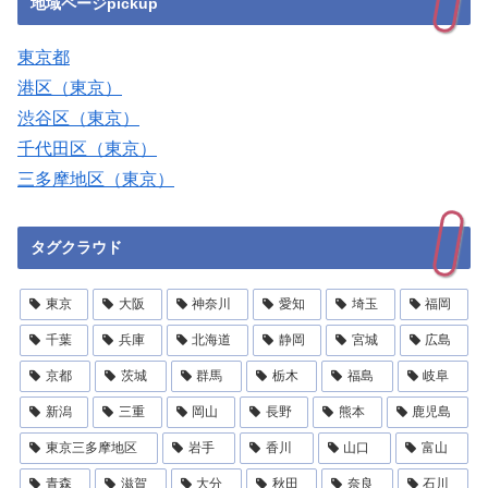
地域ページpickup
東京都
港区（東京）
渋谷区（東京）
千代田区（東京）
三多摩地区（東京）
タグクラウド
東京
大阪
神奈川
愛知
埼玉
福岡
千葉
兵庫
北海道
静岡
宮城
広島
京都
茨城
群馬
栃木
福島
岐阜
新潟
三重
岡山
長野
熊本
鹿児島
東京三多摩地区
岩手
香川
山口
富山
青森
滋賀
大分
秋田
奈良
石川