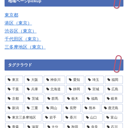
地域ページpickup
東京都
港区（東京）
渋谷区（東京）
千代田区（東京）
三多摩地区（東京）
タグクラウド
東京
大阪
神奈川
愛知
埼玉
福岡
千葉
兵庫
北海道
静岡
宮城
広島
京都
茨城
群馬
栃木
福島
岐阜
新潟
三重
岡山
長野
熊本
鹿児島
東京三多摩地区
岩手
香川
山口
富山
青森
滋賀
大分
秋田
奈良
石川