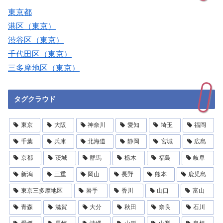
東京都
港区（東京）
渋谷区（東京）
千代田区（東京）
三多摩地区（東京）
タグクラウド
東京
大阪
神奈川
愛知
埼玉
福岡
千葉
兵庫
北海道
静岡
宮城
広島
京都
茨城
群馬
栃木
福島
岐阜
新潟
三重
岡山
長野
熊本
鹿児島
東京三多摩地区
岩手
香川
山口
富山
青森
滋賀
大分
秋田
奈良
石川